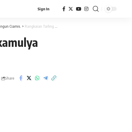
Sign In
angun Ciamis.
>
Rangkaian Tarling Terakhir di Desa Sukamulya Bupati Ajak Perkuat Kebersamaan
ukamulya
Share