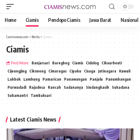
Home
Ciamis
Pendopo Ciamis
Jawa Barat
Nasional
Ciamisnews.com
>
Berita
>
Ciamis
Ciamis
Find More:
Banjarsari
Baregbeg
Ciamis
Cidolog
Cihaurbeuti
Cijeungjing
Cikoneng
Cimaragas
Cipaku
Cisaga
Jatinagara
Kawali
Lakbok
Lumbung
Pamarican
Panawangan
Panjalu
Panumbangan
Purwadadi
Rajadesa
Rancah
Sadananya
Sindangkasih
Sukadana
Sukamantri
Tambaksari
Latest Ciamis News