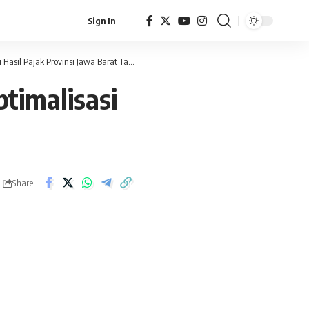
Sign In
 Pajak Provinsi Jawa Barat Tahun 2024
>
Surat Edaran Bupati Ciamis Tentang 
timalisasi
Share