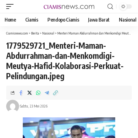
Home
Ciamis
Pendopo Ciamis
Jawa Barat
Nasional
Ciamisnews.com
>
Berita
>
Nasional
>
Menteri Maman Abdurrahman dan Menkomdigi Meutya Hafid Kolaborasi Perkuat Pelindungan UMKM di Marketplace
1779529721_Menteri-Maman-
Abdurrahman-dan-Menkomdigi-
Meutya-Hafid-Kolaborasi-Perkuat-
Pelindungan.jpeg
Sabtu, 23 Mei 2026