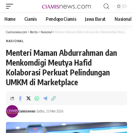
Home
Ciamis
Pendopo Ciamis
Jawa Barat
Nasional
Ciamisnews.com
>
Berita
>
Nasional
>
Menteri Maman Abdurrahman dan Menkomdigi Meutya Hafid Kolaborasi Perkuat Pelindungan UMKM di Marketplace
NASIONAL
Menteri Maman Abdurrahman dan
Menkomdigi Meutya Hafid
Kolaborasi Perkuat Pelindungan
UMKM di Marketplace
ciamisnews
Sabtu, 23 Mei 2026