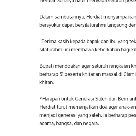
Herdiat Sunarya hadir menyapa seluruh pese
Dalam sambutannya, Herdiat menyampaikan t
bersyukur dapat bersilaturahmi langsung deng
“Terima kasih kepada bapak dan ibu yang t
silaturahmi ini membawa keberkahan bagi kit
Bupati mendoakan agar seluruh rangkaian khi
berharap 51 peserta khitanan massal di Cia
khitan.
*Harapan untuk Generasi Saleh dan Berman
Herdiat turut memanjatkan doa agar anak-a
menjadi generasi yang saleh. Ia berharap pe
agama, bangsa, dan negara.