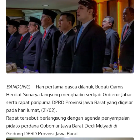
BANDUNG
, – Hari pertama pasca dilantik, Bupati Ciamis
Herdiat Sunarya langsung menghadiri sertijab Guberur Jabar
serta rapat paripurna DPRD Provinsi Jawa Barat yang digelar
pada hari Jumat, (21/02).
Rapat tersebut berlangsung dengan agenda penyampaian
pidato perdana Gubernur Jawa Barat Dedi Mulyadi di
Gedung DPRD Provinsi Jawa Barat.