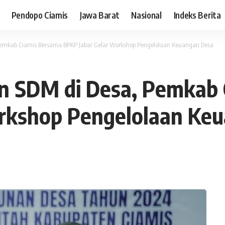
Pendopo Ciamis
Jawa Barat
Nasional
Indeks Berita
emkab Ciamis Bersama BPKP Jabar Gelar Workshop Pengelolaan Keuangan Desa
 SDM di Desa, Pemkab 
rkshop Pengelolaan Ke