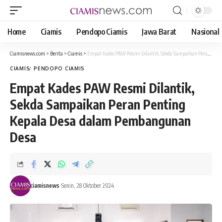
Home
Ciamis
Pendopo Ciamis
Jawa Barat
Nasional
Ciamisnews.com
>
Berita
>
Ciamis
>
Empat Kades PAW Resmi Dilantik, Sekda Sampaikan Peran Penting Kepala Desa dalam Pembangunan Desa
CIAMIS
PENDOPO CIAMIS
Empat Kades PAW Resmi Dilantik,
Sekda Sampaikan Peran Penting
Kepala Desa dalam Pembangunan
Desa
ciamisnews
Senin, 28 Oktober 2024