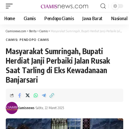
Home
Ciamis
Pendopo Ciamis
Jawa Barat
Nasional
Ciamisnews.com
>
Berita
>
Ciamis
>
Masyarakat Sumringah, Bupati Herdiat Janji Perbaiki Jalan Rusak Saat Tarling di Eks Kewadanaan Banjarsari
CIAMIS
PENDOPO CIAMIS
Masyarakat Sumringah, Bupati
Herdiat Janji Perbaiki Jalan Rusak
Saat Tarling di Eks Kewadanaan
Banjarsari
ciamisnews
Sabtu, 22 Maret 2025