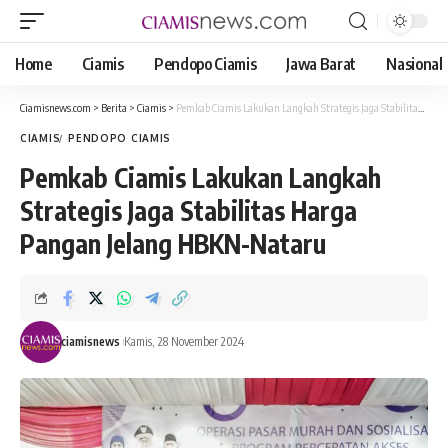
Home
Ciamis
Pendopo Ciamis
Jawa Barat
Nasional
Ciamisnews.com
>
Berita
>
Ciamis
>
Pemkab Ciamis Lakukan Langkah Strategis Jaga Stabilitas Harga Pangan Jelang HBKN-Nataru
CIAMIS
PENDOPO CIAMIS
Pemkab Ciamis Lakukan Langkah
Strategis Jaga Stabilitas Harga
Pangan Jelang HBKN-Nataru
ciamisnews
Kamis, 28 November 2024