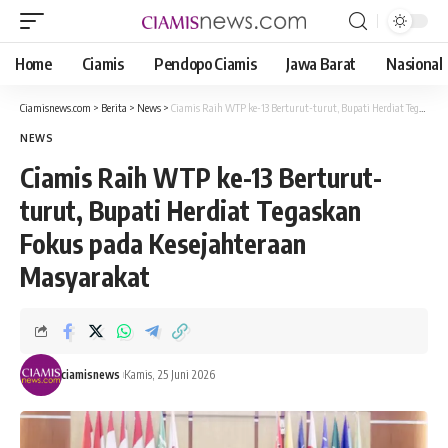
Home
Ciamis
Pendopo Ciamis
Jawa Barat
Nasional
Ciamisnews.com
>
Berita
>
News
>
Ciamis Raih WTP ke-13 Berturut-turut, Bupati Herdiat Tegaskan Fokus pada Kesejahteraan Masyarakat
NEWS
Ciamis Raih WTP ke-13 Berturut-
turut, Bupati Herdiat Tegaskan
Fokus pada Kesejahteraan
Masyarakat
ciamisnews
Kamis, 25 Juni 2026