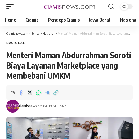
Home
Ciamis
Pendopo Ciamis
Jawa Barat
Nasional
Ciamisnews.com
>
Berita
>
Nasional
>
Menteri Maman Abdurrahman Soroti Biaya Layanan Marketplace yang Membebani UMKM
NASIONAL
Menteri Maman Abdurrahman Soroti
Biaya Layanan Marketplace yang
Membebani UMKM
ciamisnews
Selasa, 19 Mei 2026