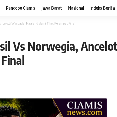
Pendopo Ciamis
Jawa Barat
Nasional
Indeks Berita
 Ancelotti Waspadai Haaland demi Tiket Perempat Final
asil Vs Norwegia, Ancel
Final