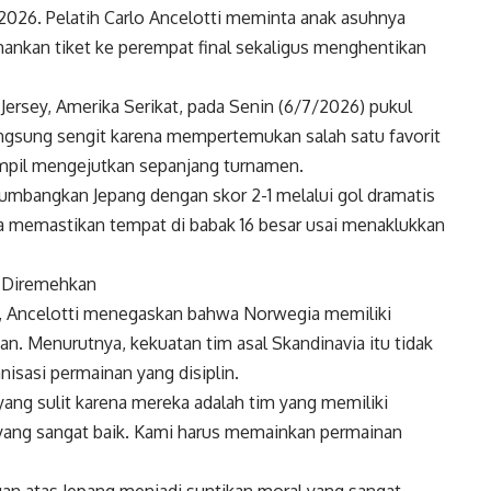
 2026. Pelatih Carlo Ancelotti meminta anak asuhnya
ankan tiket ke perempat final sekaligus menghentikan
 Jersey, Amerika Serikat, pada Senin (6/7/2026) pukul
langsung sengit karena mempertemukan salah satu favorit
ampil mengejutkan sepanjang turnamen.
umbangkan Jepang dengan skor 2-1 melalui gol dramatis
a memastikan tempat di babak 16 besar usai menaklukkan
a Diremehkan
tas, Ancelotti menegaskan bahwa Norwegia memiliki
n. Menurutnya, kekuatan tim asal Skandinavia itu tidak
anisasi permainan yang disiplin.
ang sulit karena mereka adalah tim yang memiliki
i yang sangat baik. Kami harus memainkan permainan
ngan atas Jepang menjadi suntikan moral yang sangat