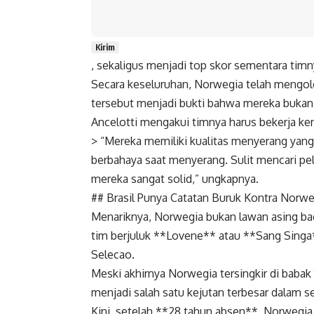
Kirim
, sekaligus menjadi top skor sementara timn
Secara keseluruhan, Norwegia telah mengole
tersebut menjadi bukti bahwa mereka bukan 
Ancelotti mengakui timnya harus bekerja ker
> “Mereka memiliki kualitas menyerang yang
berbahaya saat menyerang. Sulit mencari pel
mereka sangat solid,” ungkapnya.
## Brasil Punya Catatan Buruk Kontra Norwe
Menariknya, Norwegia bukan lawan asing bagi 
tim berjuluk **Lovene** atau **Sang Sing
Selecao.
Meski akhirnya Norwegia tersingkir di babak 1
menjadi salah satu kejutan terbesar dalam s
Kini, setelah **28 tahun absen**, Norwegia 