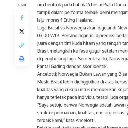
tim bentrok pada babak 16 besar Piala Dunia
SHARE
tampil dalam performa terbaik demi mengam
laju impresif Erling Haaland.
Laga Brasil vs Norwegia akan digelar di New
03.00 WIB. Pertandingan ini diprediksi ber
juara dengan tim kuda hitam yang tengah t
Brasil melangkah ke fase gugur setelah men
di penghujung laga. Sementara itu, Norwegi
Pantai Gading dengan skor identik.
Ancelotti: Norwegia Bukan Lawan yang Bis
Meski Brasil lebih diunggulkan di atas ker
kualitas yang cukup untuk memberikan kejuta
hanya terletak pada individu, tetapi juga org
“Saya setuju bahwa Norwegia adalah lawan y
struktur permainan, kualitas, dan organisas
terbaik kami,” kata Ancelotti.
Pelatih asal Italia tersebut menilai kemena