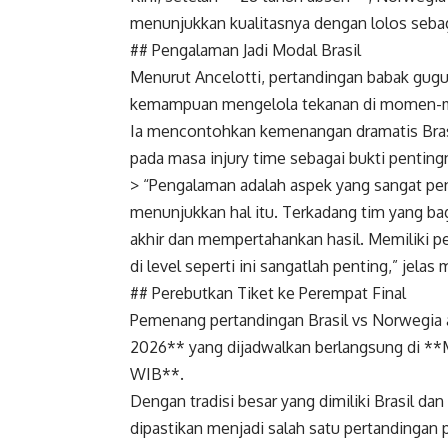
menunjukkan kualitasnya dengan lolos sebaga
## Pengalaman Jadi Modal Brasil
Menurut Ancelotti, pertandingan babak gugur 
kemampuan mengelola tekanan di momen-m
Ia mencontohkan kemenangan dramatis Brasil
pada masa injury time sebagai bukti pentin
> “Pengalaman adalah aspek yang sangat pent
menunjukkan hal itu. Terkadang tim yang b
akhir dan mempertahankan hasil. Memiliki 
di level seperti ini sangatlah penting,” jelas
## Perebutkan Tiket ke Perempat Final
Pemenang pertandingan Brasil vs Norwegia a
2026** yang dijadwalkan berlangsung di **M
WIB**.
Dengan tradisi besar yang dimiliki Brasil d
dipastikan menjadi salah satu pertandingan 