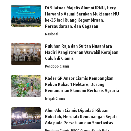
Di Silatnas Majelis Alumni IPNU, Hery
Haryanto Azumi Serukan Muktamar NU
ke-35 Jadi Ruang Kegembiraan,
Persaudaraan, dan Gagasan
Nasional
Puluhan Raja dan Sultan Nusantara
Hadiri Pangistrenan Wawakil Kerajaan
Galuh di Ciamis
Pendopo Ciamis
Kader GP Ansor Ciamis Kembangkan
Kebun Kakao 1 Hektare, Dorong
Kemandirian Ekonomi Berbasis Agraria
Jelajah Ciamis
Alun-Alun Ciamis Dipadati Ribuan
Bobotoh, Herdiat: Kemenangan Sejati
Ada pada Persatuan dan Sportivitas
Pendopo Ciamis
PSGC Ciamis
Sepak Bola